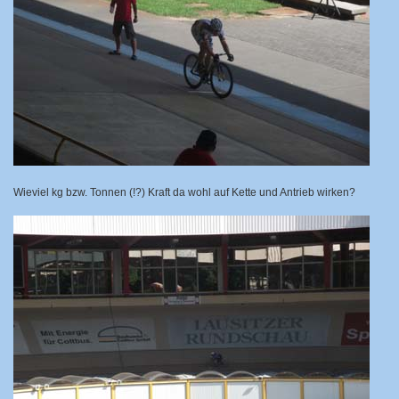
Wieviel kg bzw. Tonnen (!?) Kraft da wohl auf Kette und Antrieb wirken?