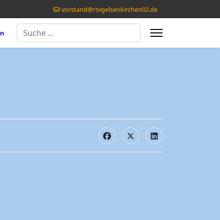
vorstand@rsvgelsenkirchen02.de
Suchen
en